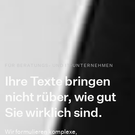
FÜR BERATUNGS- UND IT-UNTERNEHMEN
Ihre Texte bringen
nicht rüber,
wie gut
Sie wirklich sind.
Wir formulieren komplexe,